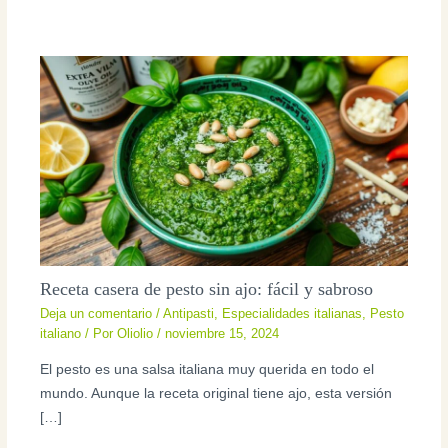
Receta casera de pesto sin ajo: fácil y sabroso
Deja un comentario
/
Antipasti
,
Especialidades italianas
,
Pesto
italiano
/ Por
Oliolio
/
noviembre 15, 2024
El pesto es una salsa italiana muy querida en todo el
mundo. Aunque la receta original tiene ajo, esta versión
[…]