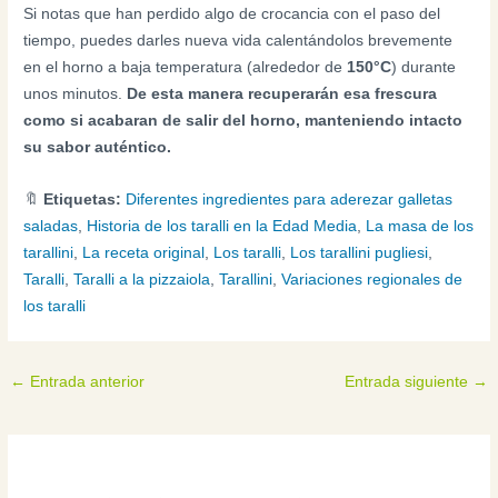
Si notas que han perdido algo de crocancia con el paso del
tiempo, puedes darles nueva vida calentándolos brevemente
en el horno a baja temperatura (alrededor de
150°C
) durante
unos minutos.
De esta manera recuperarán esa frescura
como si acabaran de salir del horno, manteniendo intacto
su sabor auténtico.
🔖
Etiquetas:
Diferentes ingredientes para aderezar galletas
saladas
,
Historia de los taralli en la Edad Media
,
La masa de los
tarallini
,
La receta original
,
Los taralli
,
Los tarallini pugliesi
,
Taralli
,
Taralli a la pizzaiola
,
Tarallini
,
Variaciones regionales de
los taralli
←
Entrada anterior
Entrada siguiente
→