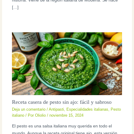
historia. Viene de la región italiana de Módena. Se hace
[…]
Receta casera de pesto sin ajo: fácil y sabroso
Deja un comentario
/
Antipasti
,
Especialidades italianas
,
Pesto
italiano
/ Por
Oliolio
/
noviembre 15, 2024
El pesto es una salsa italiana muy querida en todo el
mundo. Aunque la receta original tiene ajo, esta versión