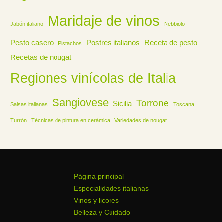
Maridaje de vinos
Jabón italiano
Nebbiolo
Pesto casero
Postres italianos
Receta de pesto
Pistachos
Recetas de nougat
Regiones vinícolas de Italia
Sangiovese
Torrone
Sicilia
Salsas italianas
Toscana
Turrón
Técnicas de pintura en cerámica
Variedades de nougat
Página principal
Especialidades italianas
Vinos y licores
Belleza y Cuidado