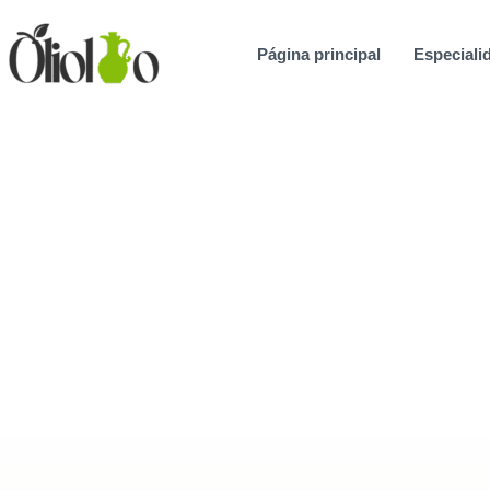
Ir
al
Página principal
Especialid
contenido