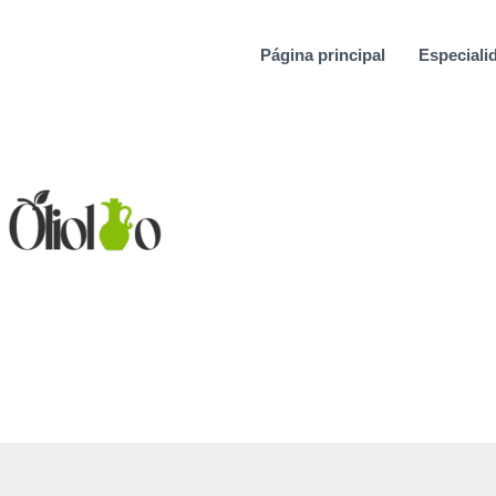
Ir
al
Página principal
Especialid
contenido