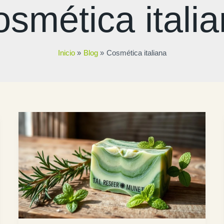
smética itali
Inicio
Blog
Cosmética italiana