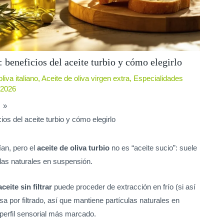
r: beneficios del aceite turbio y cómo elegirlo
liva italiano
,
Aceite de oliva virgen extra
,
Especialidades
 2026
s
icios del aceite turbio y cómo elegirlo
ían, pero el
aceite de oliva turbio
no es “aceite sucio”: suele
las naturales en suspensión.
aceite sin filtrar
puede proceder de extracción en frío (si así
asa por filtrado, así que mantiene partículas naturales en
perfil sensorial más marcado.