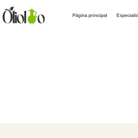
Ir
al
Página principal
Especialid
contenido