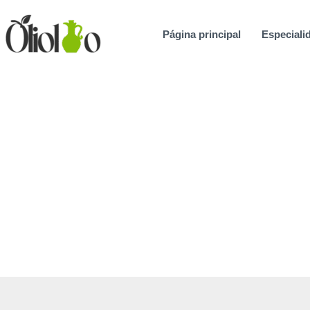
Ir
al
Página principal
Especialid
contenido