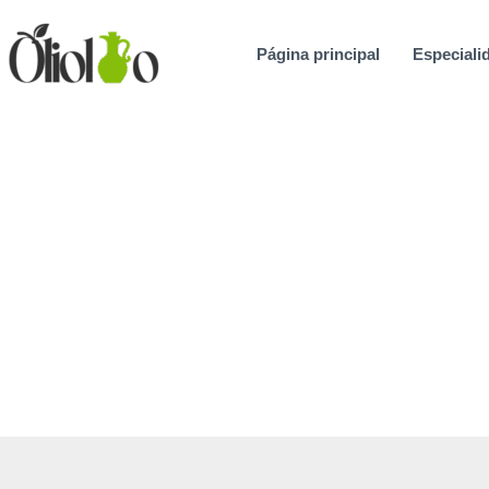
Ir
al
Página principal
Especialid
contenido