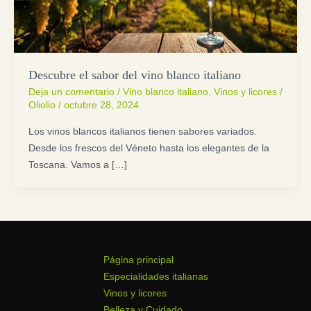
Descubre el sabor del vino blanco italiano
Deja un comentario
/
Vino blanco italiano
,
Vinos y licores
/
Oliolio
/
octubre 28, 2024
Los vinos blancos italianos tienen sabores variados.
Desde los frescos del Véneto hasta los elegantes de la
Toscana. Vamos a […]
Página principal
Especialidades italianas
Vinos y licores
Belleza y Cuidado