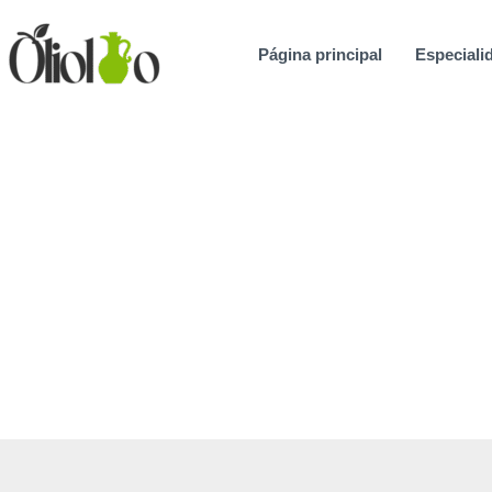
Ir
al
Página principal
Especialid
contenido