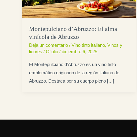
Montepulciano d’Abruzzo: El alma
vinícola de Abruzzo
Deja un comentario
/
Vino tinto italiano
,
Vinos y
licores
/
Oliolio
/
diciembre 6, 2025
El Montepulciano d’Abruzzo es un vino tinto
emblemático originario de la región italiana de
Abruzzo. Destaca por su cuerpo pleno […]