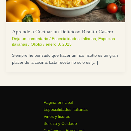
Aprende a Cocinar un Delicioso Risotto Casero
Deja un comentario
/
Especialidades italianas
,
Especias
italianas
/
Oliolio
/
enero 3, 2025
Siempre he pensado que hacer un rico risotto es un gran
placer de la cocina. Esta receta no solo es […]
Página principal
Especialidades italianas
Vinos y licores
Belleza y Cuidado
Cerámica y Porcelana