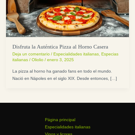
Disfruta la Auténtica Pizza al Horno Casera
Deja un comentario
/
Especialidades italianas
,
Especias
italianas
/
Oliolio
/
enero 3, 2025
La pizza al horno ha ganado fans en todo el mundo.
Nació en Nápoles en el siglo XIX. Desde entonces, […]
Página principal
Especialidades italianas
Vinos y licores