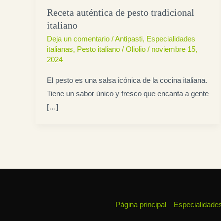
Receta auténtica de pesto tradicional
italiano
Deja un comentario
/
Antipasti
,
Especialidades
italianas
,
Pesto italiano
/
Oliolio
/
noviembre 15,
2024
El pesto es una salsa icónica de la cocina italiana.
Tiene un sabor único y fresco que encanta a gente
[…]
Página principal
Especialidades