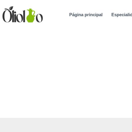
Ir
al
Página principal
Especialid
contenido