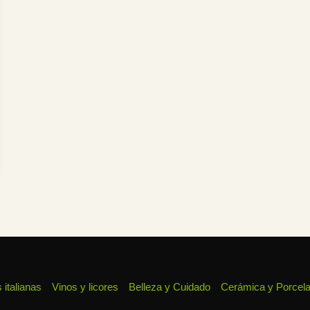
 italianas
Vinos y licores
Belleza y Cuidado
Cerámica y Porcel