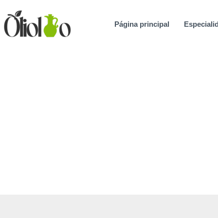
Ir
al
Página principal
Especialid
contenido