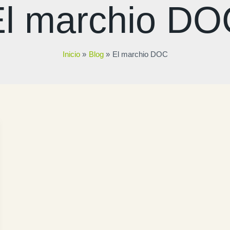
El marchio DO
Inicio
Blog
El marchio DOC